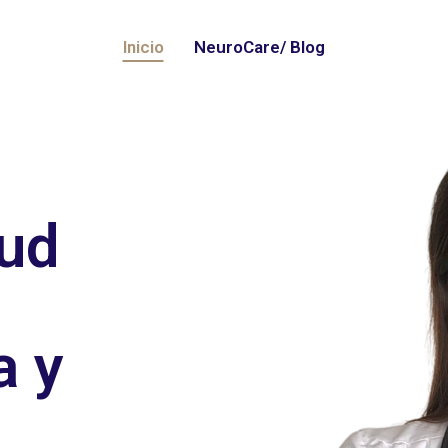
Inicio
NeuroCare/ Blog
lud
a y